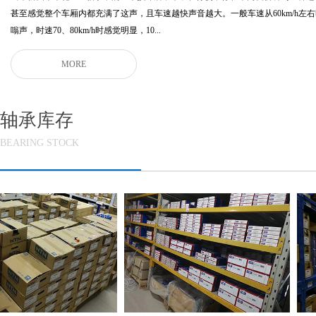
甚至感觉整个车厢内都充满了这声，且车速越快声音越大。一般车速从60km/h左
嗡声，时速70、80km/h时感觉明显，10...
MORE
轴承库存
BEARING STOCK